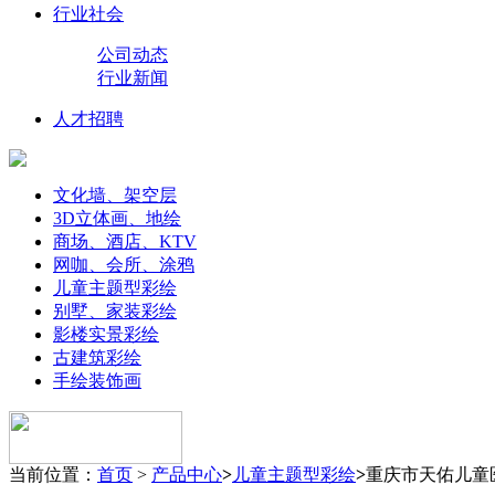
行业社会
公司动态
行业新闻
人才招聘
文化墙、架空层
3D立体画、地绘
商场、酒店、KTV
网咖、会所、涂鸦
儿童主题型彩绘
别墅、家装彩绘
影楼实景彩绘
古建筑彩绘
手绘装饰画
当前位置：
首页
>
产品中心
>
儿童主题型彩绘
>
重庆市天佑儿童