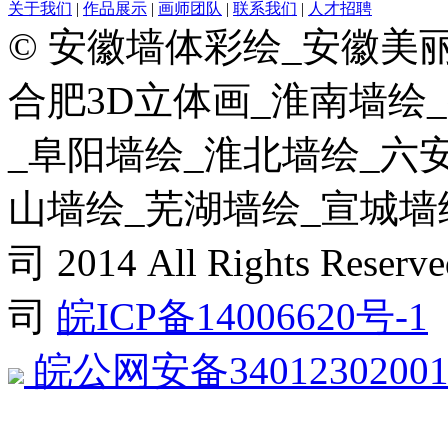
关于我们
|
作品展示
|
画师团队
|
联系我们
|
人才招聘
© 安徽墙体彩绘_安徽美
合肥3D立体画_淮南墙绘
_阜阳墙绘_淮北墙绘_六
山墙绘_芜湖墙绘_宣城墙
司 2014 All Rights 
司
皖ICP备14006620号-1
皖公网安备34012302001